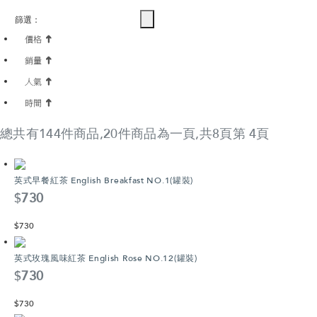
Discoveries系列
愛麗絲夢遊仙境
篩選：
總共有144件商品,20件商品為一頁,共8頁第 4頁
英式早餐紅茶 English Breakfast NO.1(罐裝)
$
730
$
730
英式玫瑰風味紅茶 English Rose NO.12(罐裝)
$
730
$
730