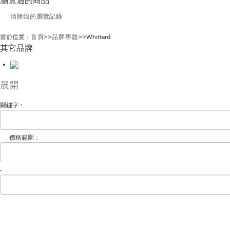
瀏覽過的商品
清除我的瀏覽記錄
當前位置：
首頁
>>
品牌專題
>>
Whittard
其它品牌
展開
關鍵字：
價格範圍：
-
PAO系列
茶包
散茶