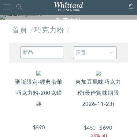
Whittard
Close
of
巧克力粉
Chelsea
首頁
巧克力粉
品嘗真正奢華的口感，以熱牛奶沖泡，顛覆您味蕾的絕佳體驗！
篩選:
聖誕限定-經典奢華
東加豆風味巧克力
巧克力粉-200克罐
粉(最佳賞味期限
裝
2026-11-23)
$690
$890
$450
34% off