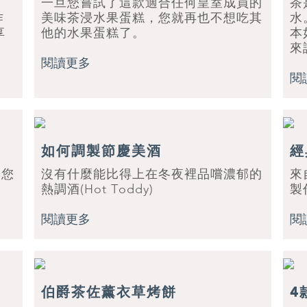
一旦您嘗試了這款適合任何皇室成員的
茶
作
美味茶浸水果蛋糕，您就再也不想吃其
水
享
他的水果蛋糕了。
本
來
閱讀更多
閱
如何調製節慶美酒
經
到您
沒有什麼能比得上在冬夜裡品嚐濃郁的
來
熱調酒(Hot Toddy)
製
閱讀更多
閱
伯爵茶佐薰衣草烤餅
4