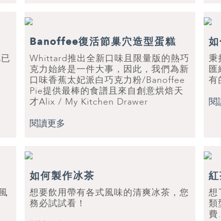
Banoffee復活節巢穴造型蛋糕
如
化已
Whittard推出全新口味且限量版的熱巧
秉
克力始終是一件大事，因此，我們為新
匯
口味香蕉太妃派白巧克力粉/Banoffee
有
Pie提供最棒的食譜且來自創意烘焙天
才Alix / My Kitchen Drawer
閱
閱讀更多
如何製作冰茶
紅
風
想要飲用帶有各式風味的清爽冰茶，您
想
務必試試看！
類
費