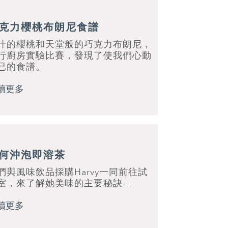
克力櫻桃布朗尼食譜
汁的櫻桃和天堂般的巧克力布朗尼，
行廚房實驗比賽，發現了使我們心動
已的食譜。
讀更多
何沖泡即溶茶
們與風味飲品採購Harvy一同前往試
室，來了解她美味的主要秘訣…
讀更多