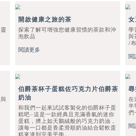
開啟健康之旅的茶
女
，靈
探索了解可增強您健康習慣的茶款和沖
學
泡飲品
與
/
閱讀更多
閱
伯爵茶杯子蛋糕佐巧克力片伯爵茶
尋
奶油
味與
在
半
和我們一起來試試客製化的伯爵杯子蛋
們
糕吧~這是一款經典且充滿香氣的迷你
蛋糕，擠上如天鵝絨般的巧克力奶油，
閱
讓每一口都是香柔滑順奶油結合鬆軟蛋
糕來達到完美平衡。