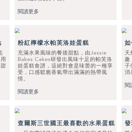
閱讀更多
點
粉紅檸檬水帕芙洛娃蛋糕
如
克
充滿水果風味的餐後甜點，由Jessie
天
使用
Bakes Cakes研發出風味十足的帕芙洛
趣
美甜
娃蛋糕食譜，這絕對會是味蕾的一種享
子
受，口感鬆脆香氣帶出滿滿的熱帶風
消
情。
閱
閱讀更多
查爾斯三世國王最喜歡的水果蛋糕
發