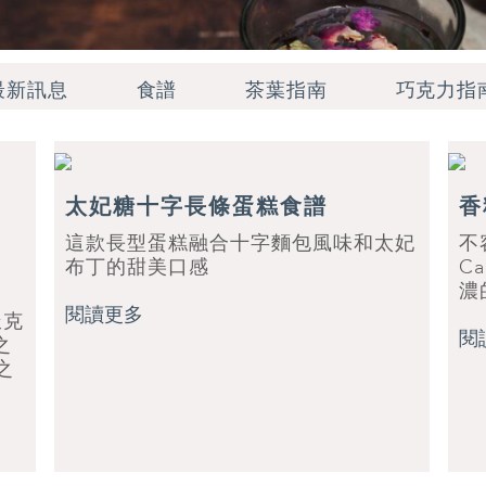
最新訊息
食譜
茶葉指南
巧克力指
太妃糖十字長條蛋糕食譜
香
這款長型蛋糕融合十字麵包風味和太妃
不
布丁的甜美口感
C
濃
閱讀更多
派克
閱
之
之