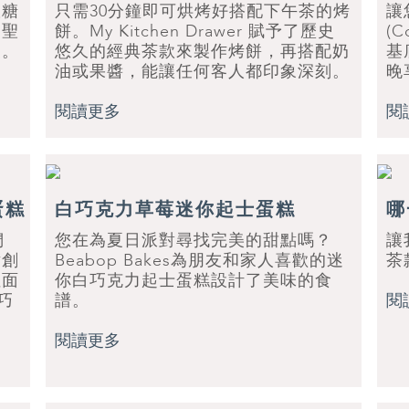
軟糖
只需30分鐘即可烘烤好搭配下午茶的烤
讓
的聖
餅。My Kitchen Drawer 賦予了歷史
(
暖。
悠久的經典茶款來製作烤餅，再搭配奶
基
油或果醬，能讓任何客人都印象深刻。
晚
閱讀更多
閱
蛋糕
白巧克力草莓迷你起士蛋糕
哪
們
您在為夏日派對尋找完美的甜點嗎？
讓
點創
Beabop Bakes為朋友和家人喜歡的迷
茶
裡面
你白巧克力起士蛋糕設計了美味的食
熱巧
譜。
閱
閱讀更多