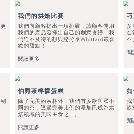
我們的烘焙比賽
巧
，更
我們向顧客提出一項挑戰，請顧客使用
多
我們的產品發揮出自己的創意食譜，我
進
們迫不及待的想與您分享Whittard最喜
不
歡的甜點！
閱
閱讀更多
伯爵茶檸檬蛋糕
如
找到
除了完美的茶杯外，我們有多款與眾不
我
同的茶，透過完美比例的添加已成為烘
飲
焙領域的美味主食之一。
閱
閱讀更多