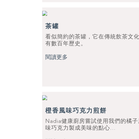
茶罐
看似簡約的茶罐，它在傳統飲茶文
有數百年歷史。
閱讀更多
橙香風味巧克力煎餅
Nadia健康廚房嘗試使用我們的橘子
味巧克力製成美味的點心...