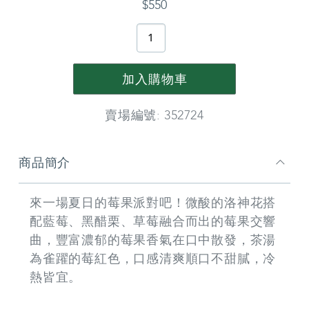
詳
$550
情
PRODUCT
ACTIONS
加入購物車
賣場編號: 352724
商
商品簡介
品
資
料
來一場夏日的莓果派對吧！微酸的洛神花搭
配藍莓、黑醋栗、草莓融合而出的莓果交響
曲，豐富濃郁的莓果香氣在口中散發，茶湯
為雀躍的莓紅色，口感清爽順口不甜膩，冷
熱皆宜。