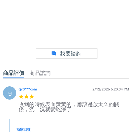
我要諮詢
商品評價
商品諮詢
g73***com
2/12/2026 6:20:34 PM
g
5
star
收到的時候表面黃黃的，應該是放太久的關
rating
係，洗一洗就變乾淨了
商家回復