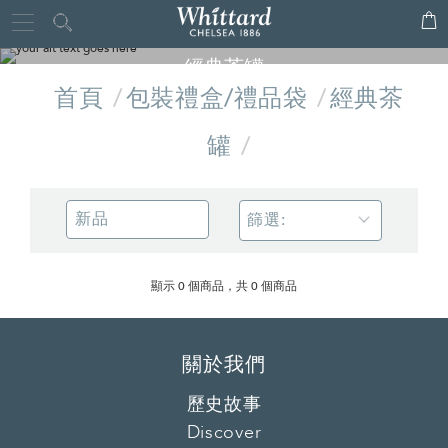
Whittard
Close
of
經典茶罐
Chelsea
首頁
包裝禮盒/禮品袋
經典茶
精美品牌茶罐可以重複使用，存放您珍藏的茶葉，亦可用於收藏、
擺飾，優雅且增添質感
罐
篩選:
顯示 0 個商品，共 0 個商品
關於我們
歷史故事
Discover