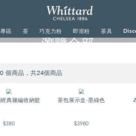
Whittard
of
Disc
禮專區
茶
巧克力粉
即溶粉
茶具
Chelsea
瀏覽全部
用我們精美的茶具，來布置您的茶會與餐桌......
 20 個商品，共24個商品
ard經典籐編收納籃
茶包展示盒-墨綠色
$380
$3980