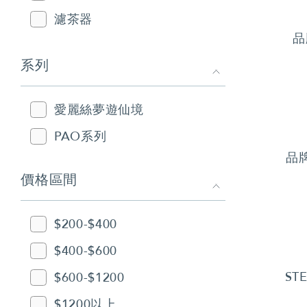
濾茶器
品
系列
愛麗絲夢遊仙境
PAO系列
品
價格區間
$200-$400
$400-$600
ST
$600-$1200
$1200以上