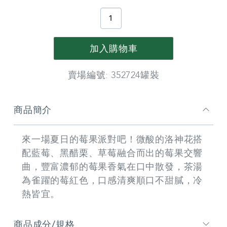
情
PRODUCT
ACTIONS
加入購物車
賣場編號: 352724罐裝
商
商品簡介
品
資
料
來一場夏日的莓果派對吧！微酸的洛神花搭
配藍莓、黑醋栗、草莓融合而出的莓果交響
曲，豐富濃郁的莓果香氣在口中散發，茶湯
為雀躍的莓紅色，口感清爽順口不甜膩，冷
熱皆宜。
商品成分/規格