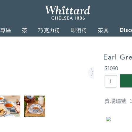
Whittard
of
Disc
禮專區
茶
巧克力粉
即溶粉
茶具
Chelsea
Earl G
詳
$1080
情
PRODUCT
ACTIONS
賣場編號: 3
商
品
資