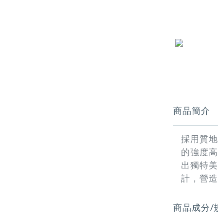
料
商品簡介
採用質地
的強度高
出獨特美
計，營造
商品成分/