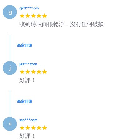
g73***com
g
5
star
收到時表面很乾淨，沒有任何破損
rating
商家回復
jes***com
j
5
star
好評！
rating
商家回復
ssn***com
s
5
star
好評！
rating