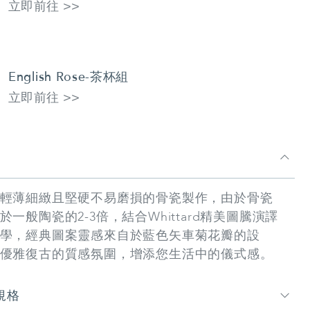
立即前往 >>
English Rose-茶杯組
立即前往 >>
輕薄細緻且堅硬不易磨損的骨瓷製作，由於骨瓷
於一般陶瓷的2-3倍，結合Whittard精美圖騰演譯
學，經典圖案靈感來自於藍色矢車菊花瓣的設
優雅復古的質感氛圍，增添您生活中的儀式感。
規格