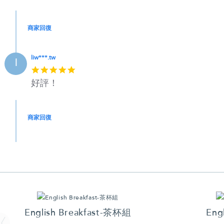
商家回復
liw***.tw
l
5
star
好評！
rating
商家回復
English Breakfast-茶杯組
Eng