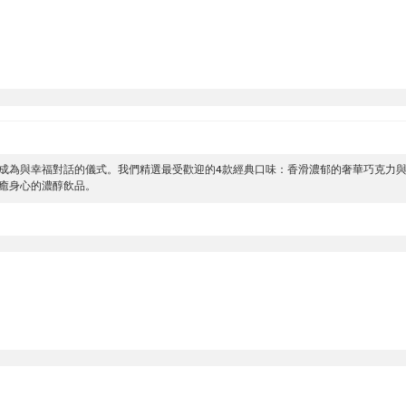
成為與幸福對話的儀式。我們精選最受歡迎的4款經典口味：香滑濃郁的奢華巧克力與
癒身心的濃醇飲品。