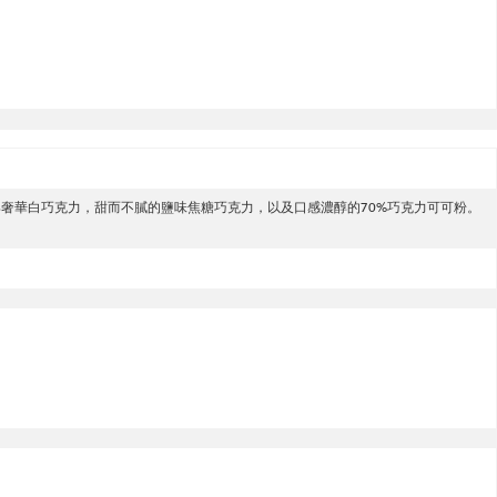
奢華白巧克力，甜而不膩的鹽味焦糖巧克力，以及口感濃醇的70%巧克力可可粉。