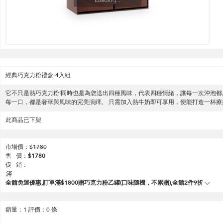
經典巧克力粉禮盒-4入組
它不只是熱巧克力粉!同時也是為您送出四種風味，代表四種情緒，讓每一次沖泡都
每一口，都是奢華與風味的完美演繹。 只需加入熱牛奶即可享用，便能打造一杯療
此商品已下架
市場價：
$
1780
售 價：
$
1780
促 銷：
滿
全館免運優惠,訂單滿$1800贈巧克力粉乙罐(口味隨機，不累贈),全館2件9折
銷量：
1
評價：
0
條