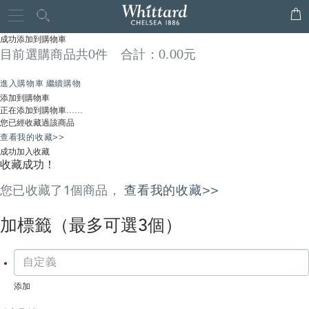
Whittard
Close
of
成功添加到購物車
目前選購商品共
0
件 合計：
0.00
元
Chelsea
進入購物車
繼續購物
添加到購物車
正在添加到購物車……
您已經收藏過該商品
查看我的收藏>>
成功加入收藏
收藏成功！
您已收藏了
1
個商品，
查看我的收藏>>
加標籤
（最多可選3個）
添加