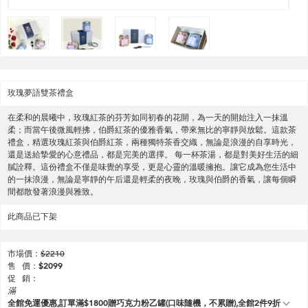
玫瑰夢語雙茶禮盒
在柔和的晨曦中，玫瑰紅茶的芬芳如同初春的花開，為一天的開始注入一抹溫
柔；而當午後微風輕拂，伯爵紅茶的優雅香氣，帶來無比的寧靜與放鬆。這款茶
禮盒，精選玫瑰紅茶與伯爵紅茶，兩種獨特茶香交織，無論是浪漫的自享時光，
還是送給摯愛的心意禮品，都是完美的選擇。 每一杯茶湯，都是對美好生活的細
膩詮釋。這份禮盒不僅是味覺的享受，更是心靈的溫暖擁抱。讓它成為您生活中
的一抹浪漫，無論是寧靜的午后還是輕柔的夜晚，玫瑰與伯爵的香氣，讓每個瞬
間都散發著浪漫與雅致。
此商品已下架
市場價：
$
2210
售 價：
$
2099
促 銷：
滿
全館免運優惠,訂單滿$1800贈巧克力粉乙罐(口味隨機，不累贈),全館2件9折