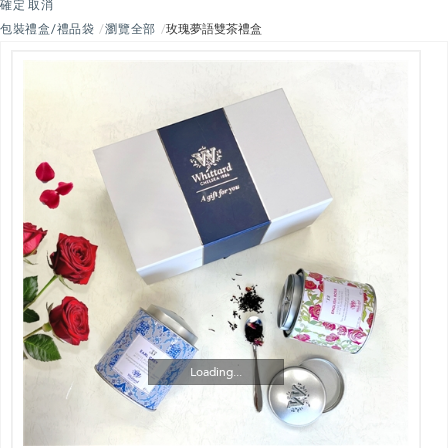
確定
取消
包裝禮盒/禮品袋
瀏覽全部
玫瑰夢語雙茶禮盒
Loading...