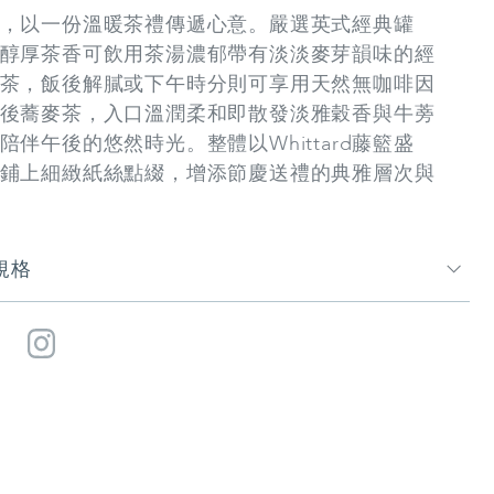
，以一份溫暖茶禮傳遞心意。嚴選英式經典罐
醇厚茶香可飲用茶湯濃郁帶有淡淡麥芽韻味的經
茶，飯後解膩或下午時分則可享用天然無咖啡因
後蕎麥茶，入口溫潤柔和即散發淡雅穀香與牛蒡
陪伴午後的悠然時光。整體以Whittard藤籃盛
鋪上細緻紙絲點綴，增添節慶送禮的典雅層次與
規格
Facebook
Instagram