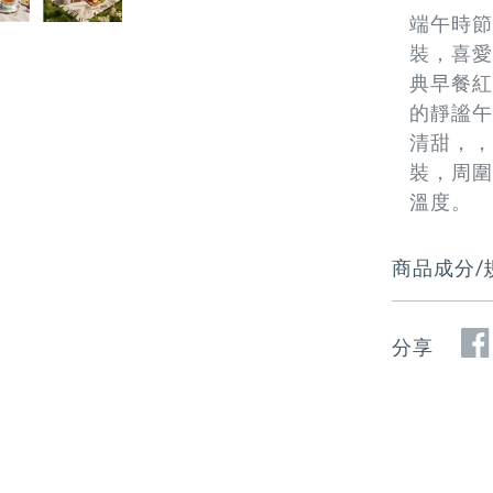
料
端午時節
裝，喜愛
典早餐紅
的靜謐午
清甜，，
裝，周圍
溫度。
商品成分/
分享