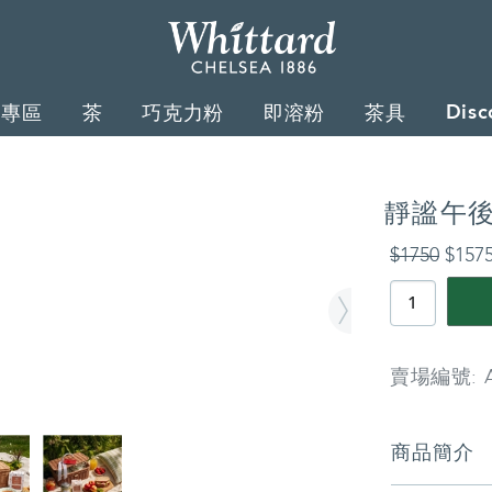
Whittard
of
Disc
禮專區
茶
巧克力粉
即溶粉
茶具
Chelsea
靜謐午
詳
$1750
$157
情
PRODUCT
ACTIONS
賣場編號: 
商
商品簡介
品
資