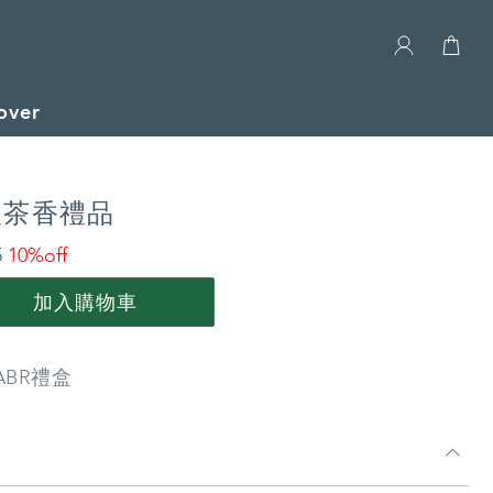
over
後茶香禮品
5
10%off
加入購物車
ABR禮盒