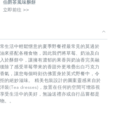
伯爵茶風味酥餅
立即前往 >>
常生活中輕鬆愜意的夏季野餐裡最常見的莫過於
油來搭配各種食物，因此我們將草莓、奶油及白
入於酥餅中，讓擁有濃郁的果香與奶油香完美融
後除了感受草莓帶來的香甜外更堆疊出白巧克力
香氣，讓您每個時刻仿佛置身於英式野餐中，令
拒的絕妙滋味。 精美包裝設計的圖案靈感來自於
裝(Tea dresses)，放置在任何的空間可增添視
享受生活中的美好，無論送禮亦或自行品嘗都是
物。。