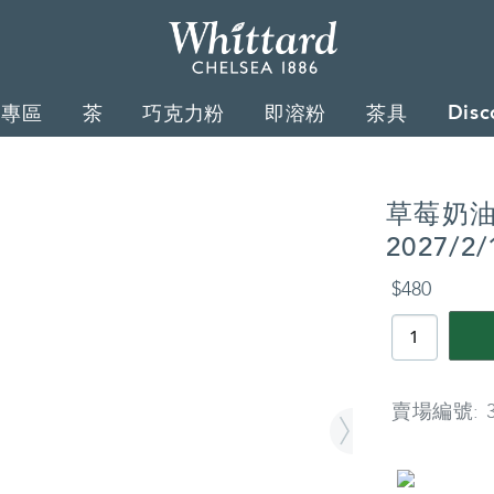
Whittard
of
Disc
禮專區
茶
巧克力粉
即溶粉
茶具
Chelsea
草莓奶油
2027/2/
詳
$480
情
PRODUCT
ACTIONS
賣場編號: 3
商
品