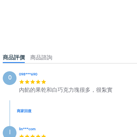
商品評價
商品諮詢
098***690
0
5
star
內餡的果乾和白巧克力塊很多，很紮實
rating
商家回復
lin***com
l
5