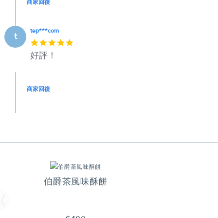
商家回復
tep***com
t
5
star
好評！
rating
商家回復
伯爵茶風味酥餅