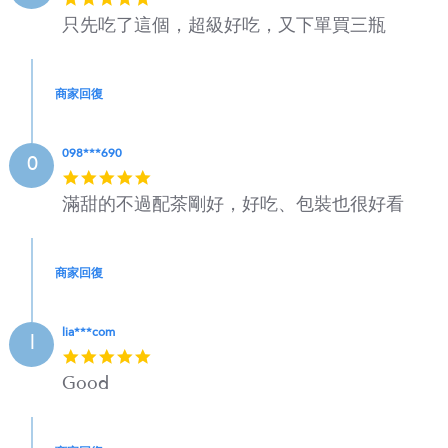
star
只先吃了這個，超級好吃，又下單買三瓶
rating
商家回復
098***690
0
5
star
滿甜的不過配茶剛好，好吃、包裝也很好看
rating
商家回復
lia***com
l
5
star
Good
rating