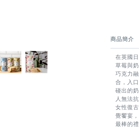
資
料
商品簡介
在英國日
草莓與奶
巧克力融
合，入口
碰出的奶
人無法抗
女性復古洋
覺饗宴，
最棒的禮