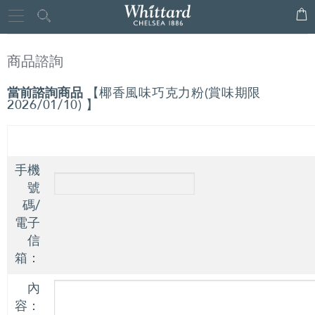
Whittard
Close
of
商品諮詢
Chelsea
當前諮詢商品
【
椰香風味巧克力粉(賞味期限
2026/01/10)
】
手機
號
碼/
電子
信
箱：
內
容：