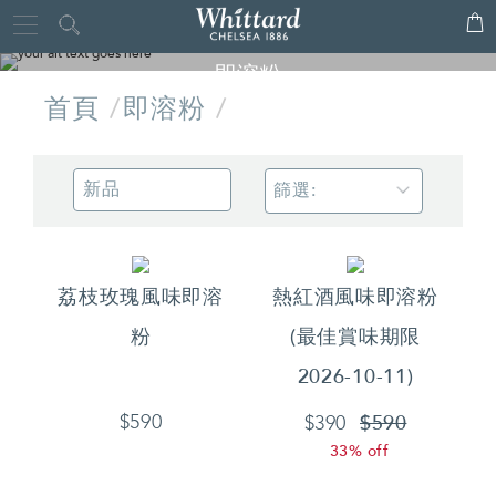
Whittard
Close
of
即溶粉
Chelsea
首頁
即溶粉
香甜、濃郁、果香味，我們的即溶粉無論是熱飲還是冰鎮，都相當
美味！
篩選:
荔枝玫瑰風味即溶
熱紅酒風味即溶粉
粉
(最佳賞味期限
2026-10-11)
$590
$590
$390
33% off