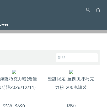
over
體驗！
%海鹽巧克力粉(最佳
聖誕限定-薑餅風味巧克
期限2026/12/11)
力粉-200克罐裝
$690
$890
$588