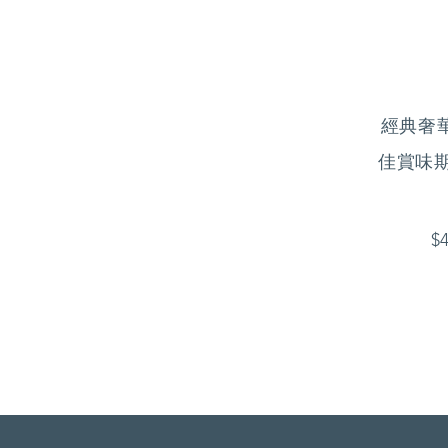
經典奢
佳賞味期限
$