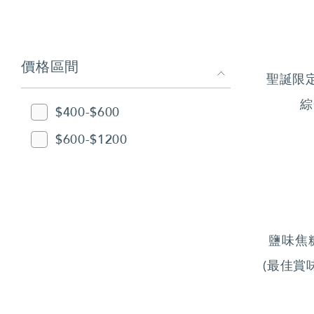
價格區間
聖誕限
綜
$400-$600
$600-$1200
鹽味焦
(最佳賞味