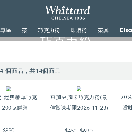
Whittard
of
Disc
禮專區
茶
巧克力粉
即溶粉
茶具
Chelsea
巧克力粉
真正奢華的口感，以熱牛奶沖泡，顛覆您味蕾的絕佳
 14 個商品，共14個商品
定-經典奢華巧克
東加豆風味巧克力粉(最
70
-200克罐裝
佳賞味期限2026-11-23)
賞味
$690
$890
$450