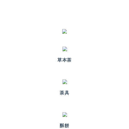
草本茶
茶具
酥餅